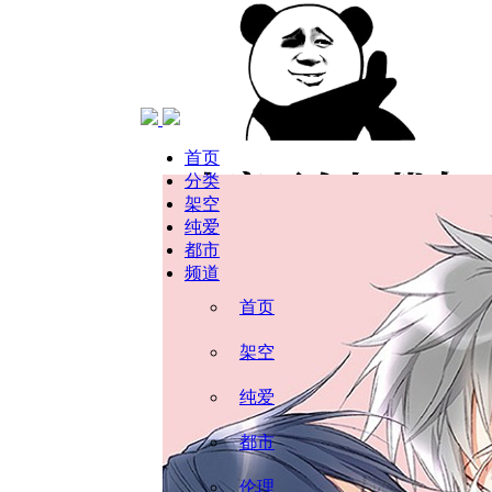
当前位置：
首页
彩虹
爱情方程式
首页
分类
架空
纯爱
都市
频道
首页
架空
纯爱
都市
伦理