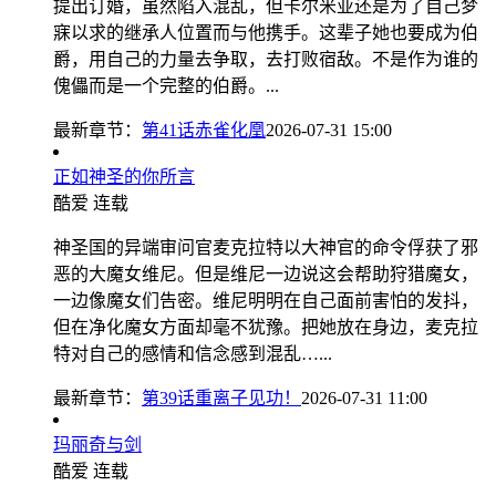
提出订婚，虽然陷入混乱，但卡尔米亚还是为了自己梦
寐以求的继承人位置而与他携手。这辈子她也要成为伯
爵，用自己的力量去争取，去打败宿敌。不是作为谁的
傀儡而是一个完整的伯爵。...
最新章节：
第41话赤雀化凰
2026-07-31 15:00
正如神圣的你所言
酷爱
连载
神圣国的异端审问官麦克拉特以大神官的命令俘获了邪
恶的大魔女维尼。但是维尼一边说这会帮助狩猎魔女，
一边像魔女们告密。维尼明明在自己面前害怕的发抖，
但在净化魔女方面却毫不犹豫。把她放在身边，麦克拉
特对自己的感情和信念感到混乱…...
最新章节：
第39话重离子见功！
2026-07-31 11:00
玛丽奇与剑
酷爱
连载