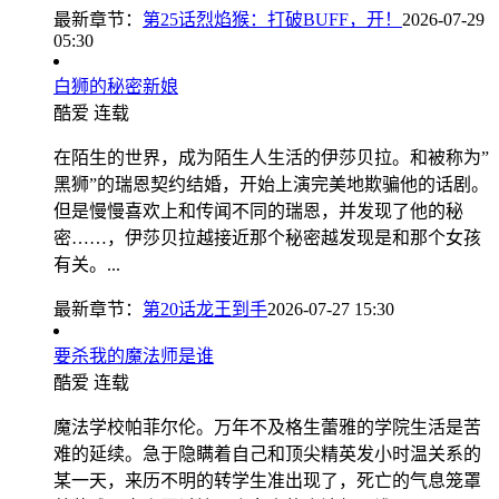
最新章节：
第25话烈焰猴：打破BUFF，开！
2026-07-29
05:30
白狮的秘密新娘
酷爱
连载
在陌生的世界，成为陌生人生活的伊莎贝拉。和被称为”
黑狮”的瑞恩契约结婚，开始上演完美地欺骗他的话剧。
但是慢慢喜欢上和传闻不同的瑞恩，并发现了他的秘
密……，伊莎贝拉越接近那个秘密越发现是和那个女孩
有关。...
最新章节：
第20话龙王到手
2026-07-27 15:30
要杀我的魔法师是谁
酷爱
连载
魔法学校帕菲尔伦。万年不及格生蕾雅的学院生活是苦
难的延续。急于隐瞒着自己和顶尖精英发小时温关系的
某一天，来历不明的转学生准出现了，死亡的气息笼罩