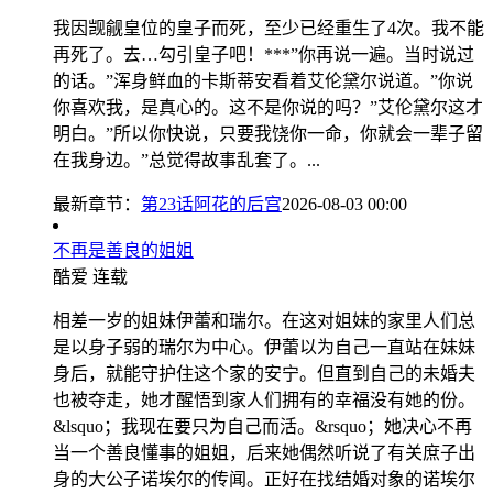
我因觊觎皇位的皇子而死，至少已经重生了4次。我不能
再死了。去…勾引皇子吧！***”你再说一遍。当时说过
的话。”浑身鲜血的卡斯蒂安看着艾伦黛尔说道。”你说
你喜欢我，是真心的。这不是你说的吗？”艾伦黛尔这才
明白。”所以你快说，只要我饶你一命，你就会一辈子留
在我身边。”总觉得故事乱套了。...
最新章节：
第23话阿花的后宫
2026-08-03 00:00
不再是善良的姐姐
酷爱
连载
相差一岁的姐妹伊蕾和瑞尔。在这对姐妹的家里人们总
是以身子弱的瑞尔为中心。伊蕾以为自己一直站在妹妹
身后，就能守护住这个家的安宁。但直到自己的未婚夫
也被夺走，她才醒悟到家人们拥有的幸福没有她的份。
&lsquo；我现在要只为自己而活。&rsquo；她决心不再
当一个善良懂事的姐姐，后来她偶然听说了有关庶子出
身的大公子诺埃尔的传闻。正好在找结婚对象的诺埃尔