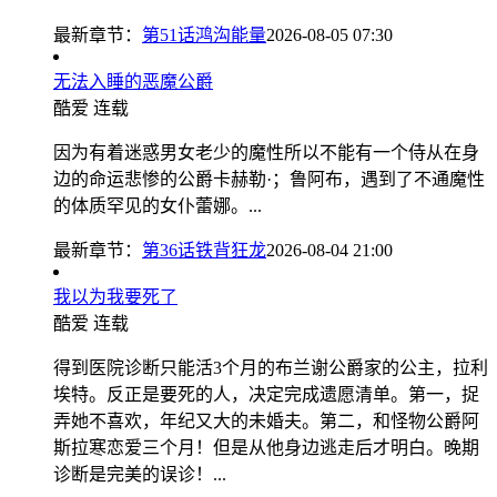
最新章节：
第51话鸿沟能量
2026-08-05 07:30
无法入睡的恶魔公爵
酷爱
连载
因为有着迷惑男女老少的魔性所以不能有一个侍从在身
边的命运悲惨的公爵卡赫勒·；鲁阿布，遇到了不通魔性
的体质罕见的女仆蕾娜。...
最新章节：
第36话铁背狂龙
2026-08-04 21:00
我以为我要死了
酷爱
连载
得到医院诊断只能活3个月的布兰谢公爵家的公主，拉利
埃特。反正是要死的人，决定完成遗愿清单。第一，捉
弄她不喜欢，年纪又大的未婚夫。第二，和怪物公爵阿
斯拉寒恋爱三个月！但是从他身边逃走后才明白。晚期
诊断是完美的误诊！...