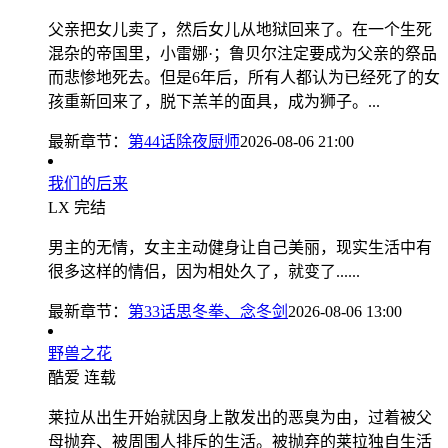
父亲把女儿卖了，然后女儿从地狱回来了。在一个生死
混杂的帝国里，小雷娜·；鲁贝尔注定要成为父亲的祭品
而悲惨地死去。但是6年后，所有人都认为已经死了的女
孩重新回来了，脱下羔羊的面具，成为狮子。...
最新章节：
第44话除夜厨师
2026-08-06 21:00
我们的后来
LX
完结
男主的无情，女主主动健身让自己美丽，现实生活中有
很多这样的情侣，因为相处久了，就变了......
最新章节：
第33话思冬拳、念冬剑
2026-08-06 13:00
野兽之花
酷爱
连载
莱拉从出生开始就因身上散发出的恶臭为由，过着被父
母抛弃、被周围人排斥的生活。被抛弃的莱拉独自生活