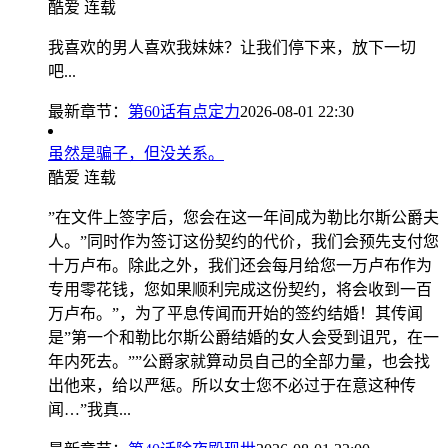
酷爱
连载
我喜欢的男人喜欢我妹妹？让我们停下来，放下一切
吧...
最新章节：
第60话有点定力
2026-08-01 22:30
虽然是骗子，但没关系。
酷爱
连载
”在文件上签字后，您会在这一年间成为勒比尔斯公爵夫
人。”同时作为签订这份契约的代价，我们会预先支付您
十万卢布。除此之外，我们还会每月给您一万卢布作为
专用零花钱，您如果顺利完成这份契约，将会收到一百
万卢布。”，为了平息传闻而开始的签约结婚！其传闻
是”第一个和勒比尔斯公爵结婚的女人会受到诅咒，在一
年内死去。””公爵家就算动员自己的全部力量，也会找
出他来，给以严惩。所以女士您不必过于在意这种传
闻…”我真...