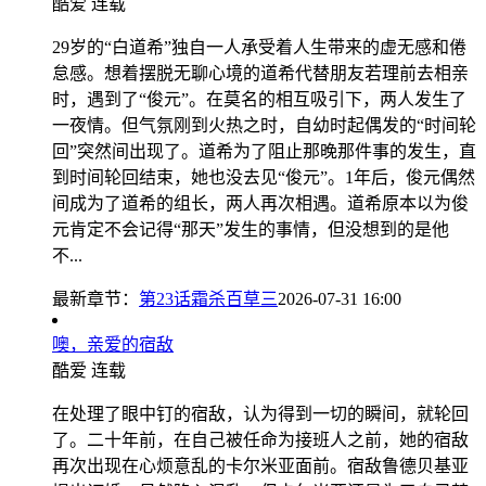
酷爱
连载
29岁的“白道希”独自一人承受着人生带来的虚无感和倦
怠感。想着摆脱无聊心境的道希代替朋友若理前去相亲
时，遇到了“俊元”。在莫名的相互吸引下，两人发生了
一夜情。但气氛刚到火热之时，自幼时起偶发的“时间轮
回”突然间出现了。道希为了阻止那晚那件事的发生，直
到时间轮回结束，她也没去见“俊元”。1年后，俊元偶然
间成为了道希的组长，两人再次相遇。道希原本以为俊
元肯定不会记得“那天”发生的事情，但没想到的是他
不...
最新章节：
第23话霜杀百草三
2026-07-31 16:00
噢，亲爱的宿敌
酷爱
连载
在处理了眼中钉的宿敌，认为得到一切的瞬间，就轮回
了。二十年前，在自己被任命为接班人之前，她的宿敌
再次出现在心烦意乱的卡尔米亚面前。宿敌鲁德贝基亚