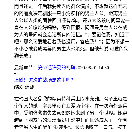
而且还是一年后就要死去的群众演员。不想就这样死去
的阿丽夏决定驯服一只小狗模样的男主人公。距离男主
人公以人类的面貌回归还有2年，还以为这段时间里能一
直在大公家吃好喝好，得到回报，问题是男主人公在成
为人的瞬间就会忘记所有的记忆。"；要记住我，知道了
吧？那么可爱地看着我也没用，答应我！"；因为不想一
不小心被变成黑幕的男主人公杀死。但他却说:可爱的狗
狗长成了...
最新章节：
第65话许灵的礼聘
2026-08-01 14:30
上尉！这次的战场是这里吗？
酷爱
连载
在韩国大名鼎鼎的精英特种兵上尉李允雅。骨子里就是
个军人的她，字典里没有浪漫两个字。在一次海外派兵
中，受炮弹袭击失去意识的她来到了另一个世界。她穿
越到了朋友写的浪漫魔幻小说中！而且还成为了一个有
着卑劣人生的配角”罗莎琳”。长长地叹了一口气，按了