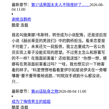
最新章节：
第37话荣国太夫人不除夜好了……
2026-08-
04 11:00
谢绝当鹊桥
酷爱
连载
我名叫施莱娜?韦斯特，转世成为小说配角，还是逆后宫
小说《赫丝蒂亚的男孩们》中的鹊桥担当。看来恋爱是
不可能了，未来还欠一屁股债，我立志要成为一名公务
员实现上辈子没能实现的愿望。不过男主怎么和原著写
的不一样？在我面前害羞？还给我送饭？“你想一想，娜
娜有在男孩面前害羞过吗？”“哇，我也想见识一下她害
羞的样子。”科里愣愣地看着夏伊尔如是说伊夫在一旁嘟
囔着“要不要带着她逃跑...”时皖双手遮脸什么都没说，
只...
最新章节：
第40话贴身之物
2026-08-04 11:00
成为了悔悟男主的姐姐
酷爱
连载