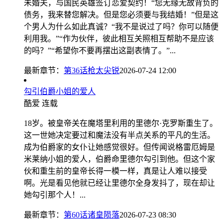
未婚夫，与国民英雄签订恋爱契约！“您无缘无故背负的
债务，我来替您解决。但是您必须要与我结婚！”但是这
个男人为什么如此真诚？“我不是说过了吗？你可以随便
利用我。”“作为伙伴，彼此相互关照相互帮助不是应该
的吗？”“希望你不要再摆出这副表情了。”...
最新章节：
第36话枪太尖锐
2026-07-24 12:00
勾引伯爵小姐的爱人
酷爱
连载
18岁。被皇帝关在魔塔里利用的里德尔·克罗斯重生了。
这一世她决定要过和魔法没有半点关系的平凡的生活。
成为伯爵家的女仆让她感觉很好。但传闻说格雷厄姆是
米莱纳小姐的爱人，伯爵命里德尔勾引到他。但这个家
伙和重生前的皇帝长得一模一样，真是让人难以接受
啊。光是看见他就已经让里德尔全身发抖了，现在却让
她勾引那个人！...
最新章节：
第60话诸皇陨落
2026-07-23 08:30