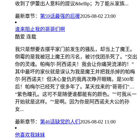
收到了伊蕾出人意料的提议&hellip；为了能从家族...
最新章节：
第59话最强的后援
2026-08-02 23:00
谁来阻止我的哥哥们啊
酷爱
连载
我只是想要去摆平家门前发生的骚乱，却当上了魔王。
倒霉的是我被冠上魔王的污名，被讨伐团杀死了。”交出
你的灵魂。帕梅尔·阿西诺夫！我会让你痛哭流涕的！”
其中最坏的家伙就是误认为我是魔王并把我杀掉的帕梅
尔·阿西诺夫！但决心复仇的我再次睁开眼睛。是500年
后！帕梅尔已经死了很多年了。某天找来的”哥哥们”…
“紫色瞳孔。这可不是随便谁都能有的颜色。”“可我从一
开始就是这样。”“是啊。因为你是阿西诺夫大公的孙
女...
最新章节：
第46话缺觉的人们
2026-08-02 11:00
他喜欢我妹妹