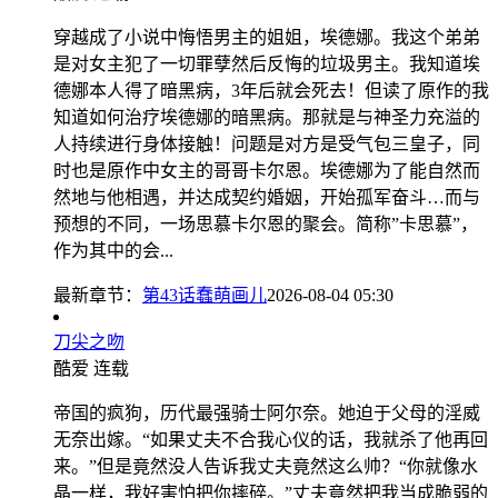
穿越成了小说中悔悟男主的姐姐，埃德娜。我这个弟弟
是对女主犯了一切罪孽然后反悔的垃圾男主。我知道埃
德娜本人得了暗黑病，3年后就会死去！但读了原作的我
知道如何治疗埃德娜的暗黑病。那就是与神圣力充溢的
人持续进行身体接触！问题是对方是受气包三皇子，同
时也是原作中女主的哥哥卡尔恩。埃德娜为了能自然而
然地与他相遇，并达成契约婚姻，开始孤军奋斗…而与
预想的不同，一场思慕卡尔恩的聚会。简称”卡思慕”，
作为其中的会...
最新章节：
第43话蠢萌画儿
2026-08-04 05:30
刀尖之吻
酷爱
连载
帝国的疯狗，历代最强骑士阿尔奈。她迫于父母的淫威
无奈出嫁。“如果丈夫不合我心仪的话，我就杀了他再回
来。”但是竟然没人告诉我丈夫竟然这么帅？“你就像水
晶一样，我好害怕把你摔碎。”丈夫竟然把我当成脆弱的