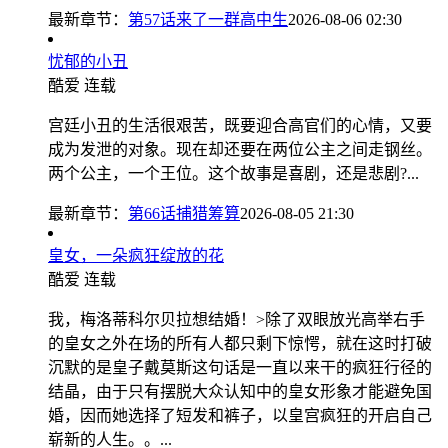
最新章节：
第57话来了一群高中生
2026-08-06 02:30
忧郁的小丑
酷爱
连载
宫廷小丑的生活很艰苦，既要迎合高官们的心情，又要
成为发泄的对象。现在却还要在两位公主之间走钢丝。
两个公主，一个王位。这个故事是喜剧，还是悲剧?...
最新章节：
第66话捕猎筹算
2026-08-05 21:30
皇女，一朵疯狂绽放的花
酷爱
连载
我，梅洛蒂科尔贝拉想结婚！>除了双眼放光高举右手
的皇女之外在场的所有人都只剩下惊愕，就在这时打破
沉默的是皇子戴莫斯这句话是一直以来干的疯狂行径的
结晶，由于只有摆脱大众认知中的皇女形象才能避免国
婚，因而她选择了短发和裤子，以皇宫疯狂的开启自己
崭新的人生。。...