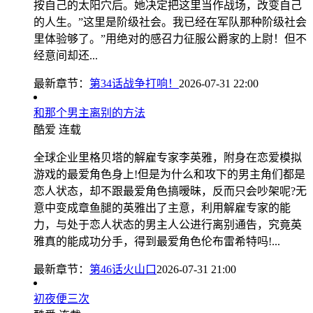
按自己的太阳穴后。她决定把这里当作战场，改变自己
的人生。”这里是阶级社会。我已经在军队那种阶级社会
里体验够了。”用绝对的感召力征服公爵家的上尉！但不
经意间却还...
最新章节：
第34话战争打响！
2026-07-31 22:00
和那个男主离别的方法
酷爱
连载
全球企业里格贝塔的解雇专家李英雅，附身在恋爱模拟
游戏的最爱角色身上!但是为什么和攻下的男主角们都是
恋人状态，却不跟最爱角色搞暧昧，反而只会吵架呢?无
意中变成章鱼腿的英雅出了主意，利用解雇专家的能
力，与处于恋人状态的男主人公进行离别通告，究竟英
雅真的能成功分手，得到最爱角色伦布雷希特吗!...
最新章节：
第46话火山口
2026-07-31 21:00
初夜便三次