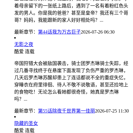
着母亲留下的一张纸上路后，遇到了一名有着粉红色头
发的男人。你是我的爸爸？甚至是皇帝？我还有三个哥
哥？妈妈，我能跟新的家人好好相处吗？...
最新章节：
第44话我为万古巨子
2026-07-26 06:30
无影之夜
酷爱
连载
帝国狩猎大会被敌国袭击，骑士团罗杰琳骑士失踪，经
过几番寻找终于在悬崖下面发现了负伤严重的罗杰琳，
几天后罗杰琳苏醒却患上了连话都说不全的重症失忆，
穿睡衣在府里徘徊、待人不敬不说敬语，甚至还捡地上
的食物吃！无论怎么看她都很奇怪，她真是罗杰琳
吗？...
最新章节：
第55话除夜千世界第一佳丽
2026-07-25 11:30
隐藏的圣女
酷爱
连载