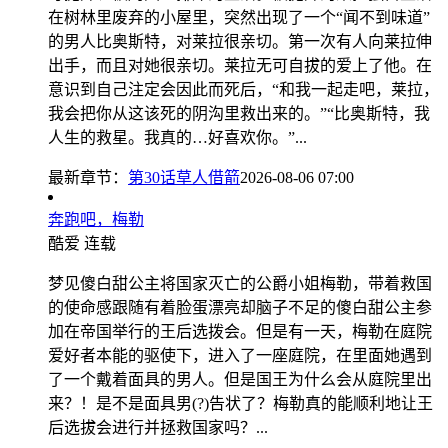
在树林里废弃的小屋里，突然出现了一个“闻不到味道”
的男人比奥斯特，对莱拉很亲切。第一次有人向莱拉伸
出手，而且对她很亲切。莱拉无可自拔的爱上了他。在
意识到自己注定会因此而死后，“和我一起走吧，莱拉，
我会把你从这该死的阴沟里救出来的。”“比奥斯特，我
人生的救星。我真的…好喜欢你。”...
最新章节：
第30话草人借箭
2026-08-06 07:00
奔跑吧，梅勒
酷爱
连载
梦见傻白甜公主将国家灭亡的公爵小姐梅勒，带着救国
的使命感跟随有着脸蛋漂亮却脑子不足的傻白甜公主参
加在帝国举行的王后选拨会。但是有一天，梅勒在庭院
爱好者本能的驱使下，进入了一座庭院，在里面她遇到
了一个戴着面具的男人。但是国王为什么会从庭院里出
来？！是不是面具男(?)告状了？梅勒真的能顺利地让王
后选拔会进行并拯救国家吗？...