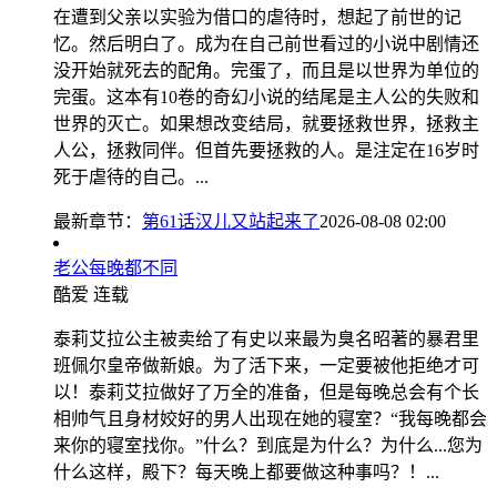
在遭到父亲以实验为借口的虐待时，想起了前世的记
忆。然后明白了。成为在自己前世看过的小说中剧情还
没开始就死去的配角。完蛋了，而且是以世界为单位的
完蛋。这本有10卷的奇幻小说的结尾是主人公的失败和
世界的灭亡。如果想改变结局，就要拯救世界，拯救主
人公，拯救同伴。但首先要拯救的人。是注定在16岁时
死于虐待的自己。...
最新章节：
第61话汉儿又站起来了
2026-08-08 02:00
老公每晚都不同
酷爱
连载
泰莉艾拉公主被卖给了有史以来最为臭名昭著的暴君里
班佩尔皇帝做新娘。为了活下来，一定要被他拒绝才可
以！泰莉艾拉做好了万全的准备，但是每晚总会有个长
相帅气且身材姣好的男人出现在她的寝室？“我每晚都会
来你的寝室找你。”什么？到底是为什么？为什么...您为
什么这样，殿下？每天晚上都要做这种事吗？！...