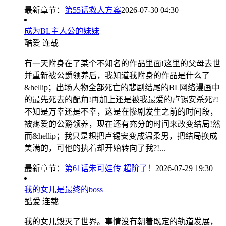
最新章节：
第55话救人方案
2026-07-30 04:30
成为BL主人公的妹妹
酷爱
连载
有一天附身在了某个不知名的作品里面!这里的父母去世
并重新被公爵领养后，我知道我附身的作品是什么了
&hellip；出场人物全部死亡的悲剧结尾的BL网络漫画中
的最先死去的配角!再加上还是被我最爱的卢锡安杀死?!
不知是万幸还是不幸，这是在惨剧发生之前的时间段，
被疼爱的公爵领养，现在还有充分的时间来改变结局!然
而&hellip；我只是想把卢锡安变成温柔男，把结局换成
美满的，可他的执着却开始转向了我?!...
最新章节：
第61话朱可娃传 超阶了！
2026-07-29 19:30
我的女儿是最终的boss
酷爱
连载
我的女儿毁灭了世界。事情没有朝着既定的轨道发展，