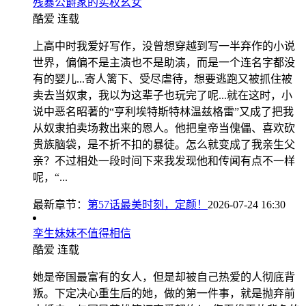
残暴公爵家的实权幺女
酷爱
连载
上高中时我爱好写作，没曾想穿越到写一半弃作的小说
世界，偏偏不是主演也不是助演，而是一个连名字都没
有的婴儿...寄人篱下、受尽虐待，想要逃跑又被抓住被
卖去当奴隶，我以为这辈子也玩完了呢...就在这时，小
说中恶名昭著的“亨利埃特斯特林温兹格雷”又成了把我
从奴隶拍卖场救出来的恩人。他把皇帝当傀儡、喜欢砍
贵族脑袋，是不折不扣的暴徒。怎么就变成了我亲生父
亲？不过相处一段时间下来我发现他和传闻有点不一样
呢，“...
最新章节：
第57话最美时刻，定颜！
2026-07-24 16:30
孪生妹妹不值得相信
酷爱
连载
她是帝国最富有的女人，但是却被自己热爱的人彻底背
叛。下定决心重生后的她，做的第一件事，就是抛弃前