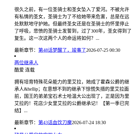
很久之前，有一位圣骑士和圣女坠入了爱河。不被允许
有私情的圣女，圣骑士为了不给她带来危害，总是在远
处默默地守护她。但最终圣女还是在圣骑士的怀里停止
了呼吸，悲愤的圣骑士发誓到，过了300年，圣女得到了
复生。这一次这两个人的命运将如何？...
最新章节：
第48话梦醒了，竣事了
2026-07-25 00:30
两位继承人
酷爱
连载
拥有培育特殊花朵能力的里艾拉，她成了霍森公爵的继
承人&hellip；在意想不到的继承下惊慌失措的里艾拉面
前，国王的弟弟宝石术士哈温大公出现了，正是因为里
艾拉的！花店少女里艾拉的公爵继承记！【第一季已完
结】...
最新章节：
第43话血饮刀魔
2026-07-24 18:30