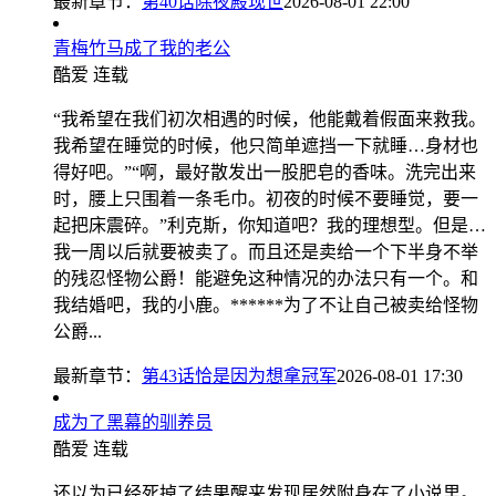
最新章节：
第40话除夜殿现世
2026-08-01 22:00
青梅竹马成了我的老公
酷爱
连载
“我希望在我们初次相遇的时候，他能戴着假面来救我。
我希望在睡觉的时候，他只简单遮挡一下就睡…身材也
得好吧。”“啊，最好散发出一股肥皂的香味。洗完出来
时，腰上只围着一条毛巾。初夜的时候不要睡觉，要一
起把床震碎。”利克斯，你知道吧？我的理想型。但是…
我一周以后就要被卖了。而且还是卖给一个下半身不举
的残忍怪物公爵！能避免这种情况的办法只有一个。和
我结婚吧，我的小鹿。******为了不让自己被卖给怪物
公爵...
最新章节：
第43话恰是因为想拿冠军
2026-08-01 17:30
成为了黑幕的驯养员
酷爱
连载
还以为已经死掉了结果醒来发现居然附身在了小说里。