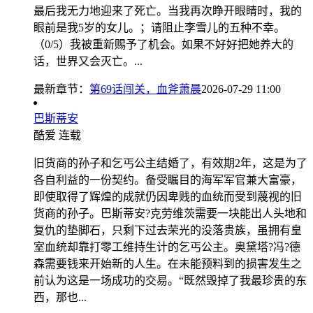
最后我无力地迎来了死亡。当我再次睁开眼睛时，我的
眼前是我5岁的女儿。；请阻止李雪儿的五种不幸。
（0/5）我被重新赐予了机会。如果不好好把她养大的
话，世界又会灭亡。...
最新章节：
第69话闯关，血斧萧晨
2026-07-29 11:00
巴斯蒂安
酷爱
连载
旧货商的孙子和乞丐公主结婚了，有效期2年，这是为了
各自利益的一份契约。备受瞩目的海军军官兼大富豪，
即使取得了辉煌的成就仍因卑贱的血统而受到蔑视的旧
货商的孙子。巴斯蒂安?克劳维茨需要一块能出人头地和
复仇的垫脚石，只剩下过去荣光的没落贵族，虽拥有皇
室血统却靠打零工维持生计的乞丐公主。奥黛塔?冯?德
森需要钱来开始新的人生。在未能预料到的损害发生之
前认为这是一场成功的交易。“既然毁掉了我最珍贵的东
西，那也...