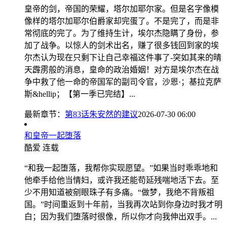
皇帝的剑，帝国的荣耀，塔尔加耶尔家。但是名字像模
像样的塔尔加耶尔伯爵家却完蛋了。不是完了，而是非
常彻底的完了。为了维持生计，埃尔杰隐瞒了身份，参
加了战争。以惊人的剑术出名，赚了很多钱回到家的埃
尔杰认为现在只剩下让自己幸福这件事了-突如其来的晴
天霹雳般的消息，皇命的政治婚姻！对方是埃尔杰在战
争中救了他一命的帝国军的副司令官，沙恩·；基拉克萨
斯&hellip；【第一季已完结】...
最新章节：
第83话朱安然的建议
2026-07-30 06:00
和皇帝一起堕落
酷爱
连载
“和我一起堕落，我帮你实现愿望。”如果当时乖乖地和
他牵手给他当情妇，或许我还能苟延残喘地活下去。至
少不用知道被剜眼珠子有多痛。“做梦，我绝不背叛祖
国。”时间重返到十年前，当我再次站到你身边时我才明
白；因为我们堕落时很像，所以你才向我伸出双手。...