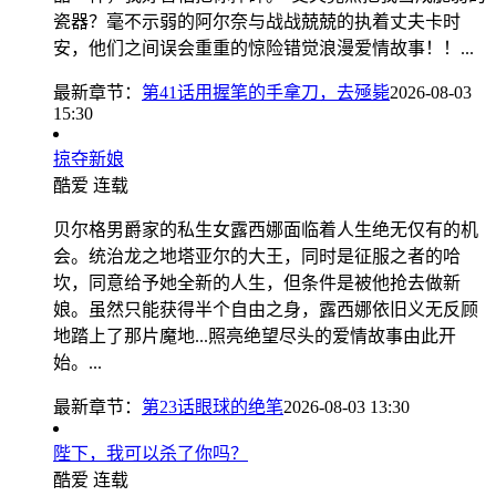
瓷器？毫不示弱的阿尔奈与战战兢兢的执着丈夫卡时
安，他们之间误会重重的惊险错觉浪漫爱情故事！！...
最新章节：
第41话用握笔的手拿刀，去殛毙
2026-08-03
15:30
掠夺新娘
酷爱
连载
贝尔格男爵家的私生女露西娜面临着人生绝无仅有的机
会。统治龙之地塔亚尔的大王，同时是征服之者的哈
坎，同意给予她全新的人生，但条件是被他抢去做新
娘。虽然只能获得半个自由之身，露西娜依旧义无反顾
地踏上了那片魔地...照亮绝望尽头的爱情故事由此开
始。...
最新章节：
第23话眼球的绝笔
2026-08-03 13:30
陛下，我可以杀了你吗？
酷爱
连载