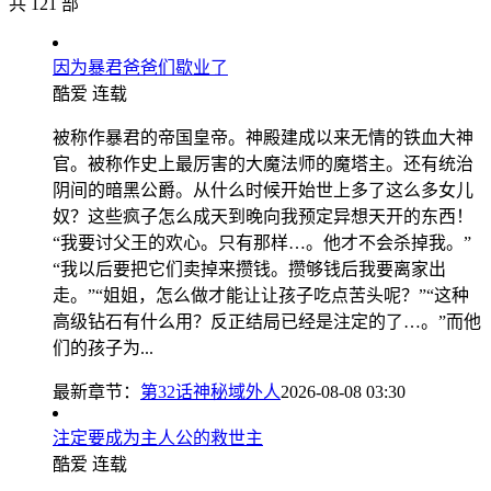
共 121 部
因为暴君爸爸们歇业了
酷爱
连载
被称作暴君的帝国皇帝。神殿建成以来无情的铁血大神
官。被称作史上最厉害的大魔法师的魔塔主。还有统治
阴间的暗黑公爵。从什么时候开始世上多了这么多女儿
奴？这些疯子怎么成天到晚向我预定异想天开的东西！
“我要讨父王的欢心。只有那样…。他才不会杀掉我。”
“我以后要把它们卖掉来攒钱。攒够钱后我要离家出
走。”“姐姐，怎么做才能让让孩子吃点苦头呢？”“这种
高级钻石有什么用？反正结局已经是注定的了…。”而他
们的孩子为...
最新章节：
第32话神秘域外人
2026-08-08 03:30
注定要成为主人公的救世主
酷爱
连载