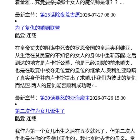
着蕾雅…究竟要杀掉那个女人的魔法师是谁？？...
最新章节：
第25话除夜荒古原
2026-07-27 08:30
为了复仇的婚姻联盟
酷爱
连载
在皇帝丈夫的阴谋中死去的罗恩帝国的皇后奥利维亚，
从生活在贫民窟的不知名的女人的身体中重新苏醒.之后
到达的地方是卢卡斯公爵，他是已经决裂的前未婚夫，
也是在政变中被夺走位置的皇位的继承人.奥利维亚隐瞒
了真实身份并向卢卡斯提出了求婚.让我们为彼此的复仇
而结盟.两人的复仇能否顺利成功呢?...
最新章节：
第30话暴怒的沙海魔主
2026-07-26 15:30
第二次作为女儿诞生了
酷爱
连载
我作为第一个女儿出生之后在五岁就死了，但第二次人
生也是在你的怀抱中诞生的，我七岁时去世的母亲。拿