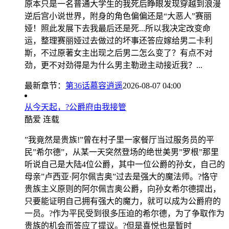
原本只是一名普通大学生的我死后睁眼发现穿越到浪漫
逆后宫小说世界，附身的角色偏偏还是“大恶人”赛丽
娅！照此发展下去我最后还是死...所以我决定改变命
运，整理赛丽娅过去做过的坏事还答应嫁给男二卡利
斯，不过原著女主出现之后男二怎么变了？有点不对
劲，更不对劲得是为什么男主勒逊主动接近我？...
最新章节：
第36话慕容逍遥
2026-08-07 04:00
从今天起，?公爵府由我接管
酷爱
连载
”我竟然是贵族!”曾在村子里一家餐厅当过服务员的平
民”希尔德”，从某一天突然登场的绝世美男”罗根”那里
听说自己是大陆4位公爵，其中一位公爵的孙女，自己的
母亲”卢西亚·阿尔佩吉奥”过去是强大的魔法师。?恪守
贵族主义原则的阿尔佩吉奥公爵，向孙女希尔德提出，
只要能证明自己拥有强大的魔力，就可以成为公爵府的
一员。?作为平民受到很多压迫的希尔德，为了争取作为
贵族的机会而答应了提议。?但是喜悦也是暂时