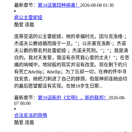
最新章节：
第34话第四种病毒！
2026-08-08 01:30
疯公主雷妮娅
酷爱
连载
庞蒂亚诺的公主雷妮娅，她的幸福时光，因与克洛维·；
杰诺夫公爵结婚而毁于一旦。"；以杀害克洛斯·；杰诺
夫公爵的罪名判处雷妮娅·；杰诺夫死刑。"；"；我是清
白的。我对天发誓，我没有杀死我心爱的丈夫！"；在悲
痛的呐喊中，地狱般的现实并没有改变。现在剩下的只
有死亡&hellip；&hellip；为了忘却一切，在神的怀中寻
找安息，她把刀刺进了自己的脖颈，但是神却连她迫切
的最后愿望都没有实现。在她18岁生日那...
最新章节：
第59话新的《文明》，新的联邦！
2026-08-
07 06:00
合法反派的隐情
酷爱
连载