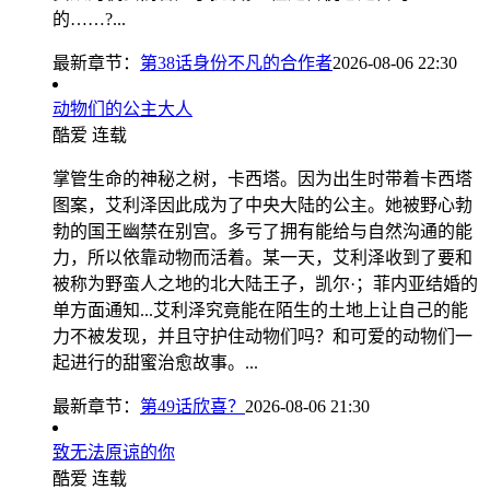
的……?...
最新章节：
第38话身份不凡的合作者
2026-08-06 22:30
动物们的公主大人
酷爱
连载
掌管生命的神秘之树，卡西塔。因为出生时带着卡西塔
图案，艾利泽因此成为了中央大陆的公主。她被野心勃
勃的国王幽禁在别宫。多亏了拥有能给与自然沟通的能
力，所以依靠动物而活着。某一天，艾利泽收到了要和
被称为野蛮人之地的北大陆王子，凯尔·；菲内亚结婚的
单方面通知...艾利泽究竟能在陌生的土地上让自己的能
力不被发现，并且守护住动物们吗？和可爱的动物们一
起进行的甜蜜治愈故事。...
最新章节：
第49话欣喜？
2026-08-06 21:30
致无法原谅的你
酷爱
连载