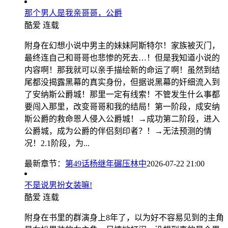
那个男人是我亲哥哥，公爵
酷爱
连载
附身在幻想小说中男主的妹妹阿斯特尔！家族被灭门，
最终连自己和哥哥也悲惨的死去…！但是我知道小说的
内容啊！那我就可以亲手描绘新的命运了啊！虽然到结
尾都没揭露黑幕的真实身份，但据说黑幕的奸细流入到
了安纳斯公爵城！那里一定有线索！不管发生什么事都
要闯入那里，改变哥哥和我的结局！第一阶段，成安纳
斯公爵的救命恩人侵入公爵城！→成功第二阶段，进入
公爵城，成为公爵的伴侣刻印者？！→无法预测的情
况！2.1阶段，为...
最新章节：
第49话杨继年碾压林中
2026-07-22 21:00
不是说男扮女装嘛!
酷爱
连载
附身在书里的群演身上8年了，以为好不容易见到的主角